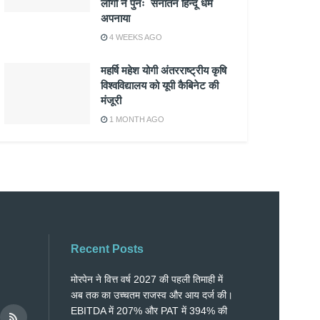
लोगों ने पुनः सनातन हिन्दू धर्म
अपनाया
4 WEEKS AGO
महर्षि महेश योगी अंतरराष्ट्रीय कृषि
विश्वविद्यालय को यूपी कैबिनेट की
मंजूरी
1 MONTH AGO
Recent Posts
मोरपेन ने वित्त वर्ष 2027 की पहली तिमाही में
अब तक का उच्चतम राजस्व और आय दर्ज की।
EBITDA में 207% और PAT में 394% की