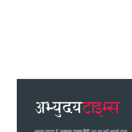
आपका स्वागत है
“अभ्युदय टाइम्स हिंदी”
पर! हम यहाँ आपको ताज़ा