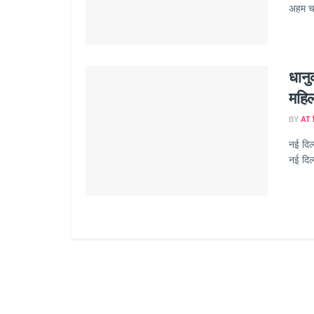
अहम चरण
धानु
महिल
BY
AT ह
नई दिल्
नई दिल्