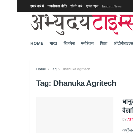
हमारे बारे में
गोपनीयता नीति
संपर्क करें
गूगल न्यूज़
English News
HOME
भारत
बिज़नेस
मनोरंजन
शिक्षा
ऑटोमोबाइल्स
Home
Tag
Dhanuka Agritech
Tag:
Dhanuka Agritech
धानु
वैज्
BY
AT ह
अप्रैल