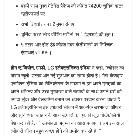
पहले साल मुफ्त मेंटेनेंस पैकेज की कीमत ₹4200 चुनिंदा वाटर
प्यूरीफायर्स पर।
सभी डिशवॉशर पर 2 मुफ्त सेवाएं।
चुनिंदा फ्रंट लोड वॉशिंग मशीनों पर 1 ईएमआई की छूट।
5 स्टार और हॉट एंड कोल्ड एयर कंडीशनर्स पर निश्चित
ईएमआई ₹1999।
होंग जू जियोन, एमडी, LG इलेक्‍ट्रॉनिक्‍स इंडिया
ने कहा, “त्‍योहार का
मौसम खुशी, उत्‍सव और नई शुरुआत का समय होता है। मेगा कंज्‍यूमर
प्रमोशन ‘इंडिया का सेलिब्रेशन’ के माध्‍यम से हम अपने ग्राहकों को
अपने अभिनव और उच्‍च गुणवत्‍ता वाले उत्‍पादों के साथ अपने घरों को
ज्‍यादा सुंदर और वेलकमिंग बनाने का अवसर प्रदान करना चाहते हैं।
LG इलेक्‍ट्रॉनिक्‍स इस त्‍योहारी सीजन में आकर्षक उपभोक्‍ता ऑफर
और सुनिश्चित उपहार के साथ उत्‍पादों का एक विस्‍तृत पोर्टफोलियो
पेश कर रही है, जो उपभोक्‍ता अनुभव को खास बनाएगा। हम इस साल
त्‍योहारी सीजन बहुत अच्‍छा होने की उम्‍मीद कर रहे हैं।”