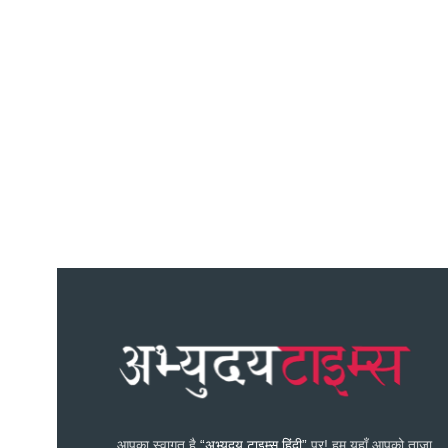
आपका स्वागत है
“अभ्युदय टाइम्स हिंदी”
पर! हम यहाँ आपको ताज़ा