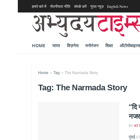
हमारे बारे में
गोपनीयता नीति
संपर्क करें
गूगल न्यूज़
English News
HOME
भारत
बिज़नेस
मनोरंजन
शिक्षा
ऑटोमोबाइल्स
Home
Tag
The Narmada Story
Tag:
The Narmada Story
“दि 
नजर 
BY
AT ह
मुंबई। 