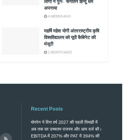
लोगों ने पुनः सनातन हिन्दू धर्म
अपनाया
4 WEEKS AGO
महर्षि महेश योगी अंतरराष्ट्रीय कृषि
विश्वविद्यालय को यूपी कैबिनेट की
मंजूरी
1 MONTH AGO
Recent Posts
मोरपेन ने वित्त वर्ष 2027 की पहली तिमाही में
अब तक का उच्चतम राजस्व और आय दर्ज की।
EBITDA में 207% और PAT में 394% की