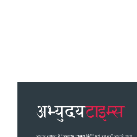
आपका स्वागत है
“अभ्युदय टाइम्स हिंदी”
पर! हम यहाँ आपको ताज़ा