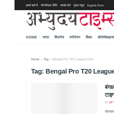
हमारे बारे में
गोपनीयता नीति
संपर्क करें
गूगल न्यूज़
English News
HOME
भारत
बिज़नेस
मनोरंजन
शिक्षा
ऑटोमोबाइल्स
Home
Tag
Bengal Pro T20 League 2024
Tag:
Bengal Pro T20 Leagu
बंगा
टाइग
BY
AT ह
कोलकात